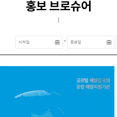
홍보 브로슈어
~