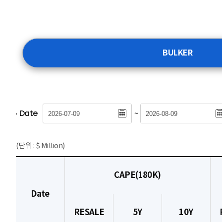
BULKER
Date
~
(단위 : $ Million)
CAPE(180K)
Date
RESALE
5Y
10Y