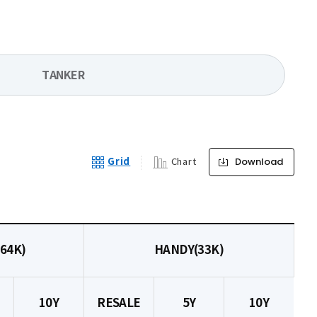
TANKER
Download
Grid
Chart
64K)
HANDY(33K)
10Y
RESALE
5Y
10Y