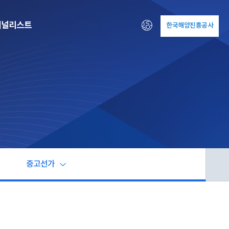
패널리스트
한국해양진흥공사
ENG
중고선가