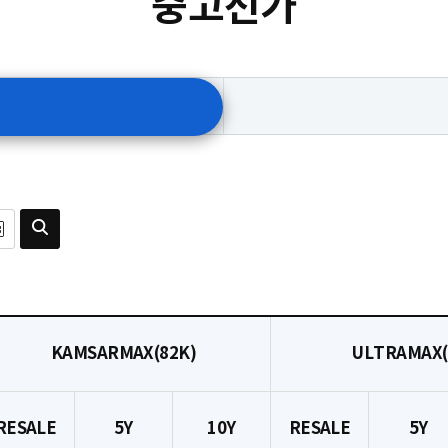
중고선가
KAMSARMAX(82K)
ULTRAMAX(
RESALE
5Y
10Y
RESALE
5Y