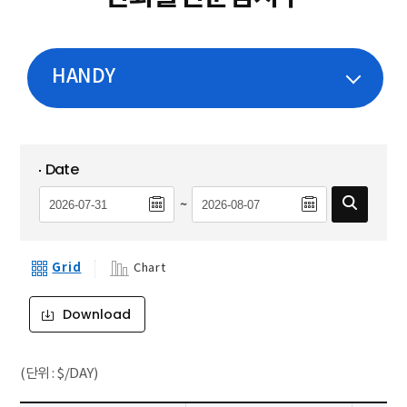
HANDY
Date
~
Grid
Chart
Download
(단위 : $/DAY)