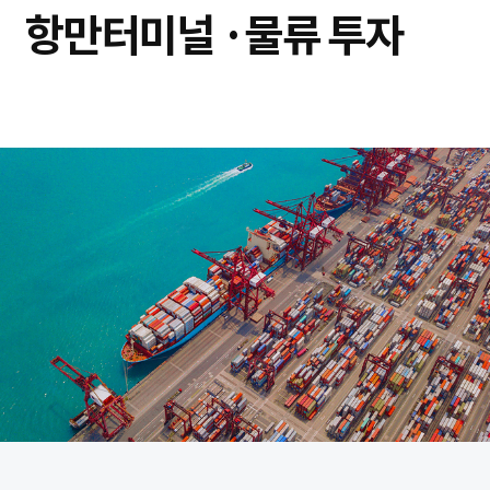
항만터미널 ·
물류 투자