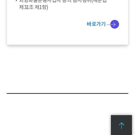
외항화물운송사업자 등의 금지행위(해운법
제31조 제1항)
바로가기